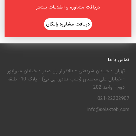
دریافت مشاوره و اطلاعات بیشتر
دریافت مشاوره رایگان
تماس با ما
تهران - خیابان شریعتی - بالاتر از پل صدر - خیابان میرزاپور
- خیابان علی محمدی (جنب قنادی بی بی) - پلاک 10- طبقه
دوم - واحد 202
021-22232907
info@selakteb.com