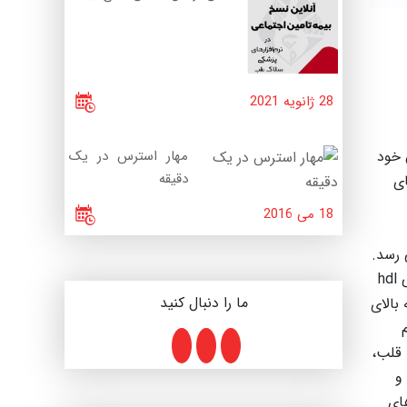
28 ژانویه 2021
 خود
مهار استرس در یک
دقیقه
های
18 می 2016
گرم در دسی لیتر می رسد.
* فشار خون سیستولیک برابر یا بالاتر از 13 میلی متر جیوه و فشار خون دیاستولیک بالای 80 میلی متر جیوه. * کلسترول خوب یعنی hdl
ما را دنبال کنید
ون به بالای
 قلب،
و
ای