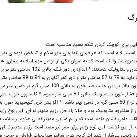
رگ
 غذایی برای کوچک کردن شکم بسیار مناسب است.
ست. لازم است که هر فردی اندازه ی دور شکم و شاخص توده ی بدن
 باید بدانید که شکم بزرگ یکی از 5 علامت سندروم متابولیک است که به عنوان یکی از عوامل مهم ابتلا به بیماری 
قلبی عروقی به حساب می آید. علائم زیر همان 5 علامت سندروم متابولیک هستند: * اندازه ی دور شکم بالای 102 سانتی متر برای
آقایان و بالای 88 سانتی متر برای خانم ها. دور کمر خانم ها باید به 79 تا 87 سانتی متر و دور کمر آقایان به 94 تا 99 سانتی متر
کاهش یابد. * حالت مقاومت به انسولین یعنی میزان قند خون بالا. در این حالت قند خون به بالای 100 میلی 
آقایان کمتر از 40 میلی گرم در دسی لیتر و در خانم ها پایین تر از 50 میلی گرم در دسی لیتر باشد. * افزایش تری گلیسیرید خ
 از سندروم متابولیک بود و حالا راه حل: رژیم مدیترانه ای. این نوع رژیم
ات علمی نشان داده است که رژیم غذایی مدیترانه ای علاوه بر سلامت
 از این گذشته این نوع رژیم برای مغز نیز مفید است رژیم مدیترانه ای 
نی رژیمی سرشار از هیدرات کربن های سالم، سبزیجات فراوان و چربی ه