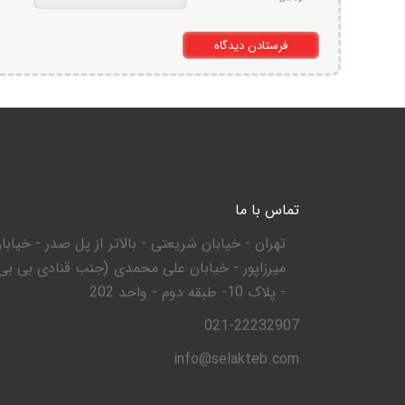
تماس با ما
تهران - خیابان شریعتی - بالاتر از پل صدر - خیابا
میرزاپور - خیابان علی محمدی (جنب قنادی بی بی
- پلاک 10- طبقه دوم - واحد 202
021-22232907
info@selakteb.com