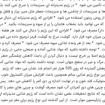
 تأمین می شود. * در رژیم مدیترانه ای سبزیجات را سرخ نمی کنند بلک
ها و سبزیجات از چاشنی ها و سبزیجات معطر مثل سیر، پیاز و فلفل و 
از روغن زیتون استفاده می شود. * افرادی که رژیم مدیترانه ای دنبال می
ه می توانید باید بشقاب هایتان را پر از میوه و سبزیجات بکنید. * در 
دار) مصرف می شود. * افرادی که این رژیم را دنبال می کنند هر هفته د
 میزان خود قرار دارد. گوشت مرغ به گوشت قرمز ترجیح داده می شود
ی شود. * بعد از هر وعده غذایی میوه مصرف می شود. * مصرف کره و خ
 * توجه داشته باشید که مواد غذایی آماده و صنعتی جایی در رژیم غ
وع رژیم اصلا پر خرج نیست و دنبال کردن آن باعث کاهش چشمگیر خطر اب
 مرگ و میر در سطح جهان است. توجه داشته باشید که مواد غذایی آما
صنعتی جایی در رژیم غذایی مدیترانه ای ندارد نتایج یک پژوهش گسترده که روی 535 هزار نفر انجام شد نشان می دهد که رژیم
ین نوع رژیم غذایی سالم همچنین باعث افزایش میزان کلسترول خوب
ولیک، قند خون و در نهایت اندازه ی دور کمر را کاهش می دهد. پس 
د و چربی های دور کمرتان آب شود مصرف گوشت و چربی های مضر را 
انید که نتایج تحقیقات علمی نشان داده است که رژیم غذایی مدیترانه ا
ی پارکینسون موثر است. از این گذشته این نوع رژیم برای مغز نیز مفید