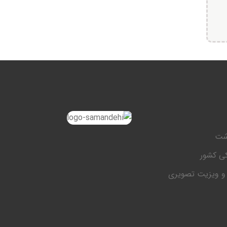
شت
ی کشور
 و ویزیت تصویری