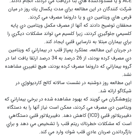
ACE و يا مسدودكننده هاي بتا دريافت مي كردند، انجام دادند.
شركت كنندگان در اين مطالعه براي مدت يكسال يك روز در ميان
قرص هاي ويتامين دي و يا دارونما مصرف مي كردند.
محققان توضيح دادند كه آنها از مصرف مكمل ويتامين دي پايه
كلسيمي جلوگيري كردند، زيرا كلسيم مي تواند مشكلات ديگري را
براي بيماران مبتلا به نارسايي قلبي ايجاد كند.
در جريان اين مطالعه، عملكرد پمپاژ قلب در بيماراني كه ويتامين
دي مصرف كرده بودند، از 26 درصد به 34 درصد ارتقا يافت اما در
گروه بيماراني كه دارونما مصرف كرده بودند، هيچ تغييري مشاهده
نشد.
اين مطالعه روز دوشنبه در نشست سالانه كالج كارديولوژي در
شيكاگو ارائه شد.
پژوهشگران مي گويند كه بهبود مشاهده شده در برخي بيماراني كه
ويتامين دي مصرف مي كردند، ممكن است نياز آنها را به دستگاه
دفيبريلاتور قلبي (ICD) كاهش دهد. دفيبريلاتور قلبي دستگاهي
است كه مشكلات خطرناك ريتم قلب را تشخيص مي دهد و براي
بازگرداندن ضربان عادي قلب شوك وارد مي كند.