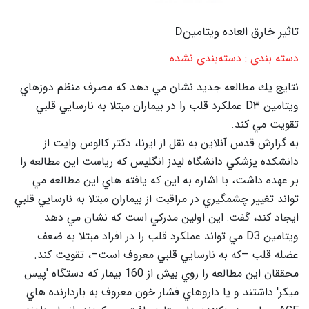
تاثیر خارق العاده ويتامينD
دسته بندی : دسته‌بندی نشده
نتايج يك مطالعه جديد نشان مي دهد كه مصرف منظم دوزهاي
ويتامين D۳ عملكرد قلب را در بيماران مبتلا به نارسايي قلبي
تقويت مي كند.
به گزارش قدس آنلاین به نقل از ايرنا، دكتر كالوس وايت از
دانشكده پزشكي دانشگاه ليدز انگليس كه رياست اين مطالعه را
بر عهده داشت، با اشاره به اين كه يافته هاي اين مطالعه مي
تواند تغيير چشمگيري در مراقبت از بيماران مبتلا به نارسايي قلبي
ايجاد كند، گفت: اين اولين مدركي است كه نشان مي دهد
ويتامين D3 مي تواند عملكرد قلب را در افراد مبتلا به ضعف
عضله قلب –كه به نارسايي قلبي معروف است–، تقويت كند.
محققان اين مطالعه را روي بيش از 160 بيمار كه دستگاه 'پيس
ميكر' داشتند و يا داروهاي فشار خون معروف به بازدارنده هاي