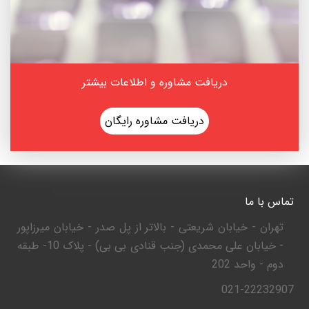
دریافت مشاوره و اطلاعات بیشتر
دریافت مشاوره رایگان
تماس با ما
تهران - خیابان شریعتی - بالاتر از پل صدر - خیابان میرزاپور
- خیابان علی محمدی (جنب قنادی بی بی) - پلاک 10- طبقه
دوم - واحد 202
021-22232907